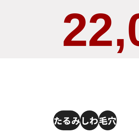
22,
たるみ
しわ
毛穴