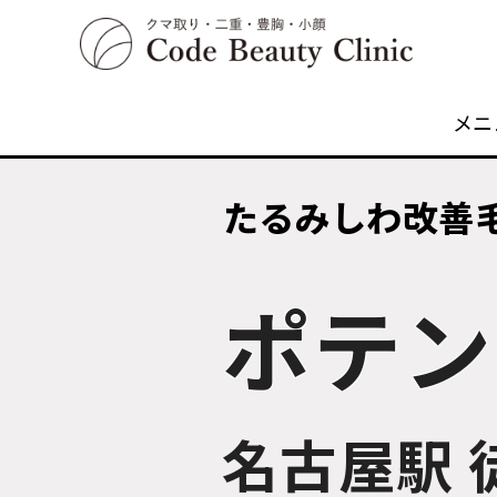
メニ
コ
ン
たるみしわ改善
テ
ン
ポテン
ツ
へ
移
動
名古屋駅 