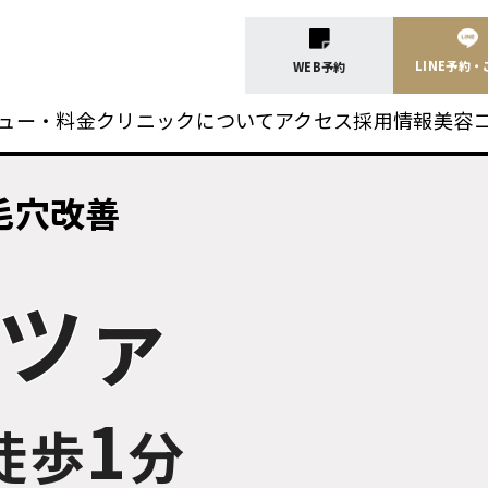
LINE予約
WEB予約
ュー・料金
クリニックについて
アクセス
採用情報
美容
毛穴改善
ツァ
1
徒歩
分